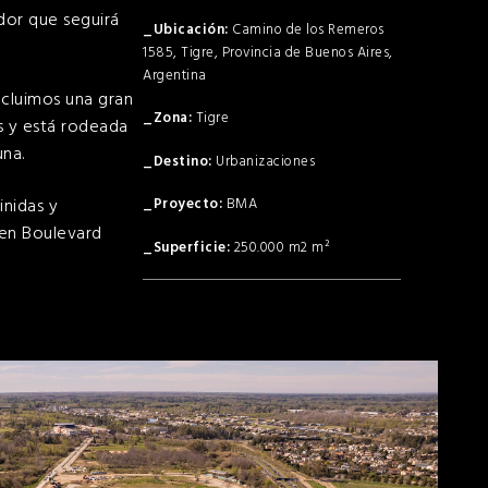
dor que seguirá
Camino de los Remeros
1585, Tigre, Provincia de Buenos Aires,
Argentina
ncluimos una gran
Tigre
s y está rodeada
una.
Urbanizaciones
inidas y
BMA
Open Boulevard
250.000 m2