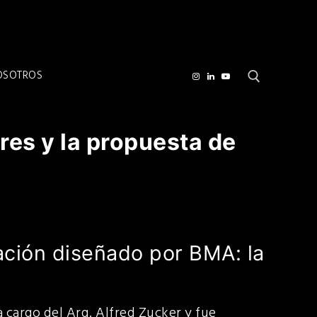
OSOTROS
Buscar por:
res y la propuesta de
ación diseñado por BMA: la
a cargo del Arq. Alfred Zucker y fue