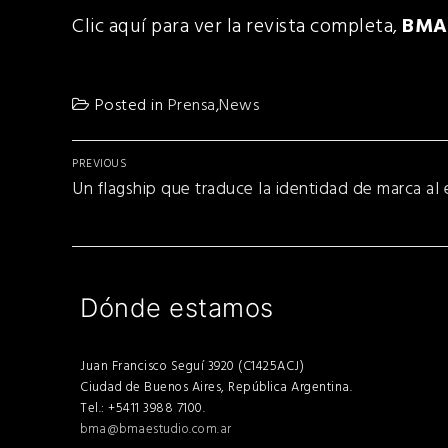
Clic aquí para ver la revista completa,
BMA
Posted in
Prensa
,
News
Navegación
PREVIOUS
Previous
de
Un flagship que traduce la identidad de marca al 
post:
entradas
Dónde estamos
Juan Francisco Seguí 3920 (C1425ACJ)
Ciudad de Buenos Aires, República Argentina.
Tel.: +5411 3988 7100.
bma@bmaestudio.com.ar