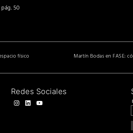
pág. 50
Next
espacio físico
Martín Bodas en FASE: cóm
post:
Redes Sociales
Instagram
LinkedIn
YouTube