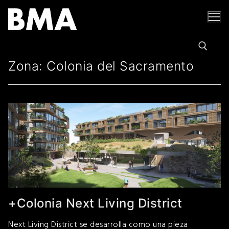
Ir
al
contenido
Zona:
Colonia del Sacramento
Buscar por:
+Colonia Next Living District
Next Living District se desarrolla como una pieza