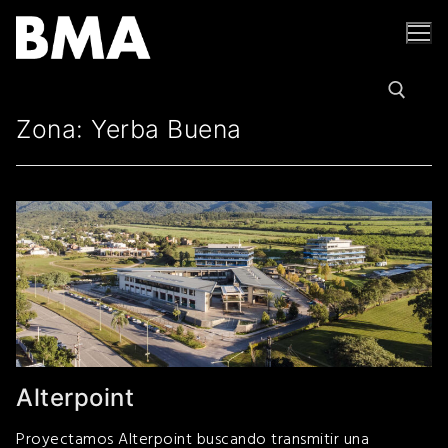
Ir
al
contenido
Zona:
Yerba Buena
Buscar por:
Alterpoint
Proyectamos Alterpoint buscando transmitir una