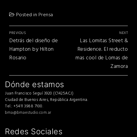
Posted in
Prensa
Navegación
PREVIOUS
NEXT
de
Previous
Next
Detrás del diseño de
Las Lomitas Street &
entradas
post:
post:
Hampton by Hilton
Residence. El reducto
Rosario
mas cool de Lomas de
Zamora
Dónde estamos
Juan Francisco Seguí 3920 (C1425ACJ)
Ciudad de Buenos Aires, República Argentina.
Tel.: +5411 3988 7100.
bma@bmaestudio.com.ar
Redes Sociales