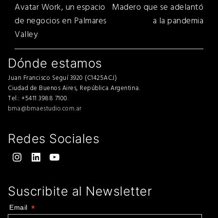
entradas
post:
post:
Avatar Work, un espacio
Madero que se adelantó
de negocios en Palmares
a la pandemia
Valley
Dónde estamos
Juan Francisco Seguí 3920 (C1425ACJ)
Ciudad de Buenos Aires, República Argentina.
Tel.: +5411 3988 7100.
bma@bmaestudio.com.ar
Redes Sociales
Instagram
LinkedIn
YouTube
Suscribite al Newsletter
Email
*