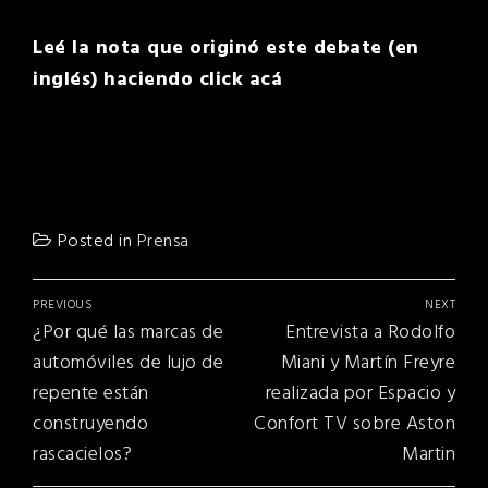
Leé la nota que originó este debate (en
inglés) haciendo click acá
Posted in
Prensa
Navegación
PREVIOUS
NEXT
de
Previous
Next
¿Por qué las marcas de
Entrevista a Rodolfo
entradas
post:
post:
automóviles de lujo de
Miani y Martín Freyre
repente están
realizada por Espacio y
construyendo
Confort TV sobre Aston
rascacielos?
Martin