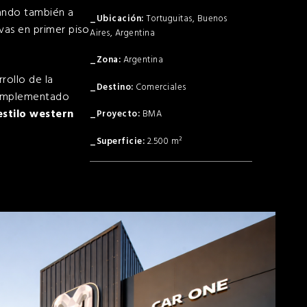
ando también a
Tortuguitas, Buenos
ivas en primer piso
Aires, Argentina
Argentina
rrollo de la
Comerciales
a implementado
estilo western
BMA
2.500