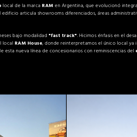
p
local de la marca
RAM
en Argentina, que evolucionó integr
El edificio articula showrooms diferenciados, áreas administrat
e meses bajo modalidad
"fast track"
. Hicimos énfasis en el desa
l local
RAM House
, donde reinterpretamos el único local y
u de esta nueva línea de concesionarios con reminiscencias del