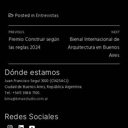
Posted in
Entrevistas
Navegación
PREVIOUS
NEXT
de
Previous
Next
Premio Construir según
Bienal Internacional de
entradas
post:
post:
las reglas 2024
Arquitectura en Buenos
Aires
Dónde estamos
Juan Francisco Seguí 3920 (C1425ACJ)
Ciudad de Buenos Aires, República Argentina.
Tel.: +5411 3988 7100.
bma@bmaestudio.com.ar
Redes Sociales
Instagram
LinkedIn
YouTube