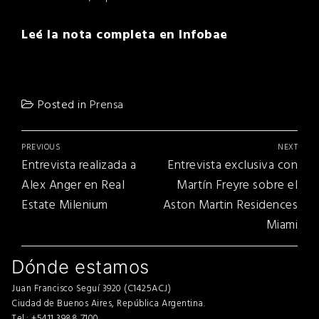
Leé la nota completa en Infobae
Posted in
Prensa
Navegación
PREVIOUS
NEXT
de
Previous
Next
Entrevista realizada a
Entrevista exclusiva con
entradas
post:
post:
Alex Anger en Real
Martín Freyre sobre el
Estate Milenium
Aston Martin Residences
Miami
Dónde estamos
Juan Francisco Seguí 3920 (C1425ACJ)
Ciudad de Buenos Aires, República Argentina.
Tel.: +5411 3988 7100.