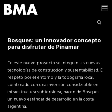
Ir
al
contenido
Bosques: un innovador concepto
Buscar por:
para disfrutar de Pinamar
En este nuevo proyecto se integran las nuevas
tecnologías de construcción y sustentabilidad. El
respeto por el entorno y la topografía local,
combinado con una inversión considerable en
infraestructura subterránea, hacen de Bosques
un nuevo estándar de desarrollo en la costa
argentina.