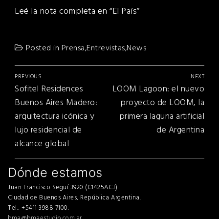
Leé la nota completa en “El País”
Posted in
Prensa
,
Entrevistas
,
News
Navegación
PREVIOUS
NEXT
de
Previous
Next
Sofitel Residences
LOOM Lagoon: el nuevo
entradas
post:
post:
Buenos Aires Madero:
proyecto de LOOM, la
arquitectura icónica y
primera laguna artificial
lujo residencial de
de Argentina
alcance global
Dónde estamos
Juan Francisco Seguí 3920 (C1425ACJ)
Ciudad de Buenos Aires, República Argentina.
Tel.: +5411 3988 7100.
bma@bmaestudio.com.ar